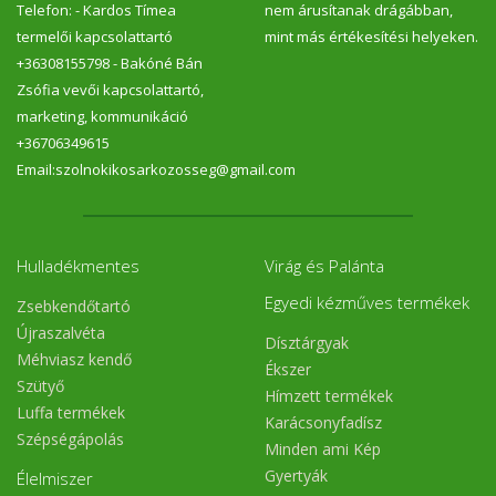
Telefon: - Kardos Tímea
nem árusítanak drágábban,
termelői kapcsolattartó
mint más értékesítési helyeken.
+36308155798 - Bakóné Bán
Zsófia vevői kapcsolattartó,
marketing, kommunikáció
+36706349615
Email:szolnokikosarkozosseg@gmail.com
Hulladékmentes
Virág és Palánta
Egyedi kézműves termékek
Zsebkendőtartó
Újraszalvéta
Dísztárgyak
Méhviasz kendő
Ékszer
Szütyő
Hímzett termékek
Luffa termékek
Karácsonyfadísz
Szépségápolás
Minden ami Kép
Gyertyák
Élelmiszer