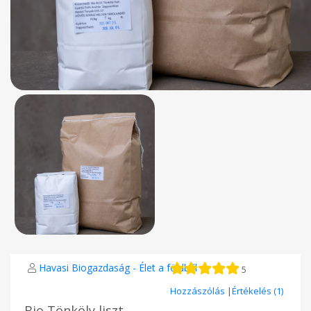
Havasi Biogazdaság - Élet a földből
5
Hozzászólás
|
Értékelés (1)
Bio Tönköly liszt