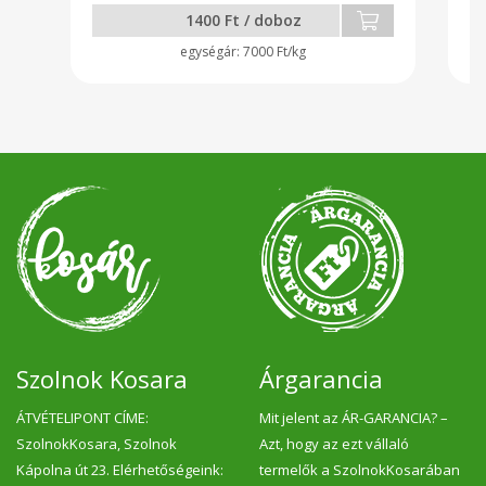
tejtermékek fogyasztásáról.
te
1400 Ft / doboz
7000 Ft/kg
Szolnok Kosara
Árgarancia
ÁTVÉTELIPONT CÍME:
Mit jelent az ÁR-GARANCIA? –
SzolnokKosara, Szolnok
Azt, hogy az ezt vállaló
Kápolna út 23. Elérhetőségeink:
termelők a SzolnokKosarában