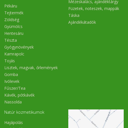
Mézeskalács, ajándéktárgy
Pékáru
Füzetek, noteszek, mappák
Tejtermék
Táska
Zöldség
Ajándékátadók
Gyümölcs
Hentesáru
Tészta
Gyógynövények
Kamrapolc
Tojás
Lisztek, magvak, őrlemények
Gomba
Ivólevek
Fűszer/Tea
Kávék, pótkávék
Nassolda
Natúr kozmetikumok
Hajápolás