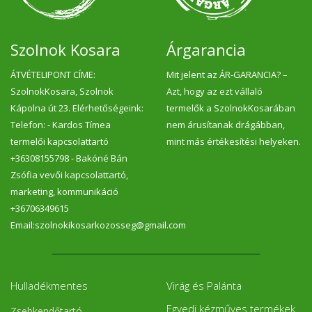
Szolnok Kosara
Árgarancia
ÁTVÉTELIPONT CÍME:
Mit jelent az ÁR-GARANCIA? –
SzolnokKosara, Szolnok
Azt, hogy az ezt vállaló
Kápolna út 23. Elérhetőségeink:
termelők a SzolnokKosarában
Telefon: - Kardos Tímea
nem árusítanak drágábban,
termelői kapcsolattartó
mint más értékesítési helyeken.
+36308155798 - Bakóné Bán
Zsófia vevői kapcsolattartó,
marketing, kommunikáció
+36706349615
Email:szolnokikosarkozosseg@gmail.com
Hulladékmentes
Virág és Palánta
Egyedi kézműves termékek
Zsebkendőtartó