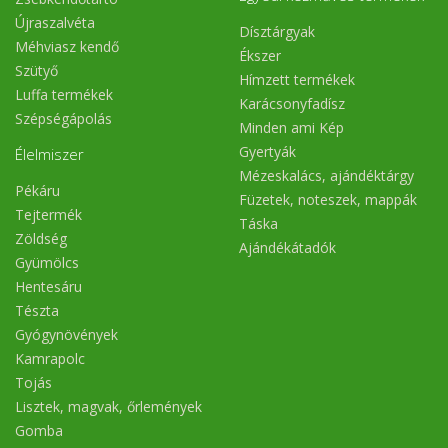
Újraszalvéta
Dísztárgyak
Méhviasz kendő
Ékszer
Szütyő
Hímzett termékek
Luffa termékek
Karácsonyfadísz
Szépségápolás
Minden ami Kép
Gyertyák
Élelmiszer
Mézeskalács, ajándéktárgy
Pékáru
Füzetek, noteszek, mappák
Tejtermék
Táska
Zöldség
Ajándékátadók
Gyümölcs
Hentesáru
Tészta
Gyógynövények
Kamrapolc
Tojás
Lisztek, magvak, őrlemények
Gomba