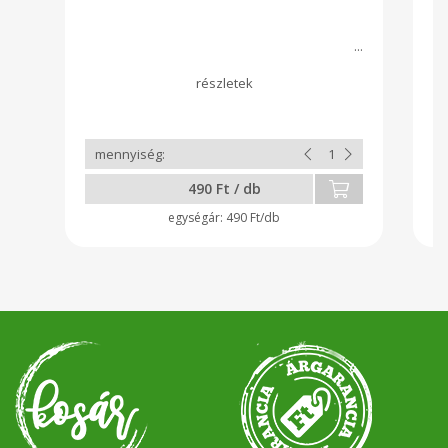
B
te
20
az
kü
k
am
em
Az
ak
te
490 Ft / db
490 Ft/db