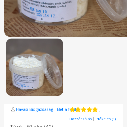
Havasi Biogazdaság - Élet a földből
5
Hozzászólás
|
Értékelés (1)
Túró - 50 dkg (A2)