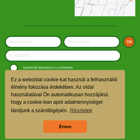
Szeretnék feliratkozni a hírlevélre.
Ez a weboldal cookie-kat használ a felhasználói
© Szolnoki Kosár Közösség 2019.
élmény fokozása érdekében. Az oldal
használatával Ön automatikusan hozzájárul,
GDPR
hogy a cookie-ban apró adatmennyiséget
TMR
tároljunk a számítógépén.
Részletek
Árgarancia
Értem