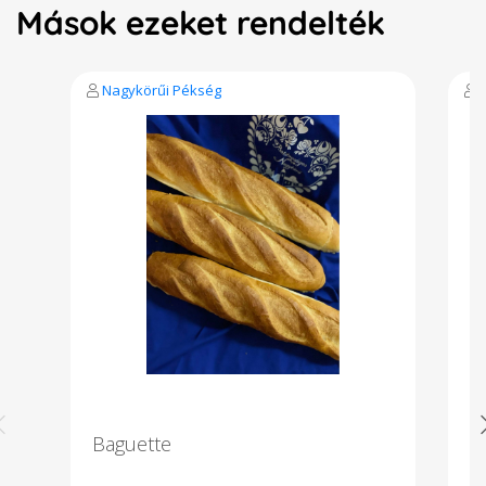
Mások ezeket rendelték
Nagykörűi Pékség
Baguette
Bi