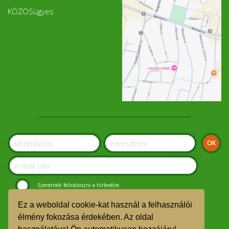
KÖZÖSügyes
Szeretnék feliratkozni a hírlevélre.
Ez a weboldal cookie-kat használ a felhasználói
© Szolnoki Kosár Közösség 2019.
élmény fokozása érdekében. Az oldal