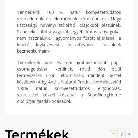
Termékeink 100 % natur környezettudatos
szemléletünk és életmódunk köré épültek. Nagy
tisztaságú növényi zsírokból olajokból készülnek.
Színezéket illatanyagokat egyéb káros anyagokat
nem használunk. Hagyományos főzött eljárással, a
lehető legkevesebb összetevőből, készülnek
kozmetikumaink.
Termékeink papír és már újrahasznosított papír
csomagolásban kerülnek, rövid időn belül
természetes úton lebomlanak, mindent kézzel
készítünk. A by Andi's Natural Product termékcsalád
100% natur környezettudatos elgondolás,
szeretettel kézzel készítve a Supe®dogHome
ökológiai gazdálkodásából.
Termékek
1
2
3