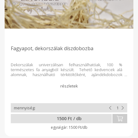
Fagyapot, dekorszálak díszdobozba
Dekorszálak univerzálisan felhasználhatóak, 100 %
természetes fa anyagból készült. Tehető kedvencek alá
alomnak, használható térkitöltőként, ajándékdobozok
bélelésére, ajándéktárgyak csomagolásához vagy egyéb
dekoratív célokra is. Fa gyapot 100% natúr, környezetbarát és
az elhasználását követően komposztálható nyersanyagként
is hasznosítható. Színe: Natúr Súly: 200g/db
1500 Ft / db
1500 Ft/db