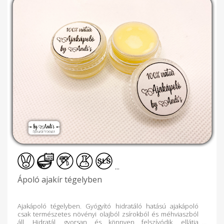
Állatfürdető háziszappan 80 grammos kivitelben kapható.
Nedvességtől védve, száraz hűvös helyen, napfénytől védve
tárolandó.
...
Ápoló ajakír tégelyben
Ajakápoló tégelyben. Gyógyító hidratáló hatású ajakápoló
csak természetes növényi olajból zsírokból és méhviaszból
áll. Hidratál, gyorsan és könnyen felszívódik, ellátja