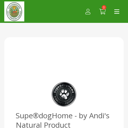
0
Supe®dogHome - by Andi's
Natural Product