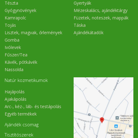
Tészta
Gyertyák
Gyógynövények
Mézeskalács, ajándéktárgy
Kamrapolc
Füzetek, noteszek, mappák
Tojás
Táska
Lisztek, magvak, őrlemények
Ajándékátadók
Gomba
Ivólevek
Fűszer/Tea
Kávék, pótkávék
Nassolda
Natúr kozmetikumok
Hajápolás
Ajakápolás
Arc-, kéz-, láb- és testápolás
Egyéb termékek
Ajándék csomag
Tisztítószerek