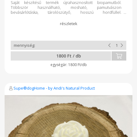
Saját készítésű termék újrahasznosított biopamutból.
Többször használható, mosható, pamutvászon
bevásárlótáska, tárolószütyő, hosszú hordfüllel.
Környezettudatos, logó és felirat nincs rajta, festékanyag
mentes. 100% pamut Natur tároló, bevásárló szütyő. Méret:
370×410 mm Táska kapacitása: 6 l Táska terhelhetőség: 8 kg
Szövése: 140 g/m² Tömeg: 68 g/db
1800 Ft / db
1800 Ft/db
Supe®dogHome - by Andi's Natural Product