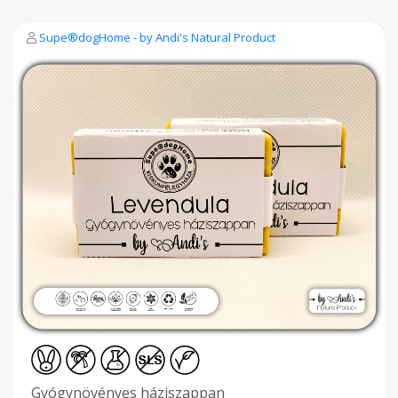
Supe®dogHome - by Andi's Natural Product
Gyógynövényes háziszappan