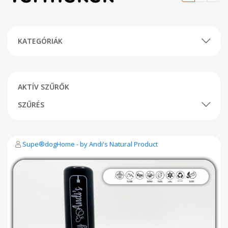
KATEGÓRIÁK
AKTÍV SZŰRŐK
SZŰRÉS
Supe®dogHome - by Andi's Natural Product