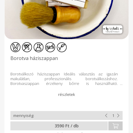
Borotva háziszappan
Borotválkozó háziszappan Ideális választás az igazán
makulátlan, professzionális borotválkozáshoz.
Borotvaszappan érzékeny bőrre is használható.
Hagyományos meleg eljárással készül, hogy tartós és
tökéletes formulájú legyen. Kiváló választás a hagyományos,
borotválkozó ecsettel történő borotválkozáshoz. Szantálfa
olajjal dúsítva, nyugtatja, puhítja, hidratálja az érzékeny bőrt,
megkönnyíti a borotválkozást. Vigyen fel megfelelő
mennyiségű szappant a benedvesített pamacsra. Képezzen
tálban bő habot majd vigye fel a nedvesített arcára és
nyakára borotválandó felületre. Körkörös mozdulatokkal
3590 Ft / db
egyenletesen kenje szét, amíg bő hab nem
képződik. Borotválást követően öblitse le, kellemes illatú