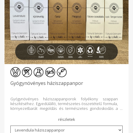
férfiaknak mindennapos hajmosáshoz rövid hajra,
hölgyeknek zsirosabb vagy kombinált bőrre is jó hatással
lehet. Narancs-Fahéj háziszappan gyógynövényes kategória
közül valódi limitált különlegesség a hűvösebb napokra, és e
kombo szerelmeseinek tökéletes választása lehet Narancs-
Fahéj háziszappanunk. Nagy tisztaságú növényi zsírok és
olajok, fahéj őrlemény és narancs eszencia találkozásából
készült. Valódi Természetes megoldás bőröd egészségéért.
Természetes szín és fenséges illat. Biztonságos,
környezettudatos, természetes és egészséges, teljeskörű
mindennapi bőrápolás a család minden tagja számára. sls-
mentes állatkísérlet-mentes vegán pálmaolaj-mentes
környezetbarát csomagolás parabénmentes antivirális
Gyógynövények erejével a fürdőzés legmagasabb szintű
élményéért by Andi's natural product.
Gyógynövényes háziszappanpor
Gyógynövényes háziszappanporok folyékony szappan
készítéséhez. Egyedülálló, természetes összetételű formula,
környezetbarát megoldás és természetes gondoskodás a
mindennapokra. Teljeskörű kozmetikum, mely tisztít, ápol,
hidratál, kényeztet, sőt, bőrproblémák esetén is megoldást
nyújt! A levendulás háziszappanpor kiválóan habzó,
intenzíven ápoló és enyhén radírozó hatású. A belekevert
levendulavirág örlemény csodás illatú és kellemesen