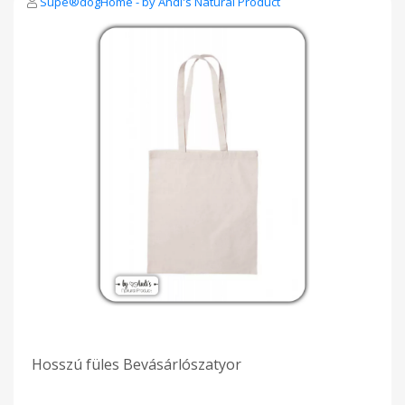
Supe®dogHome - by Andi's Natural Product
parabénmentes antivirális
Hosszú füles Bevásárlószatyor