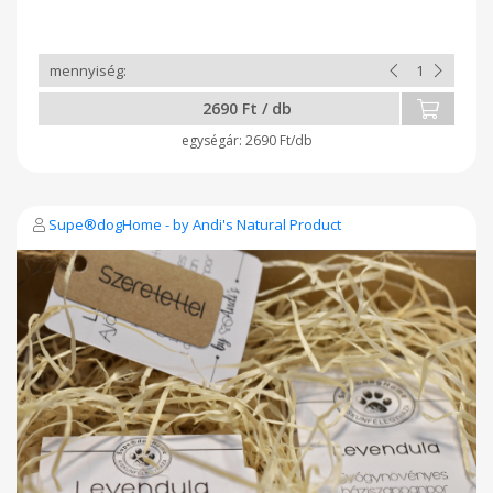
bennünket az egészséges csemegével. Közülük a legidősebb
diófánk az udvarunk közepén áll, madárkáinknak
védelmet, otthont ád. Téli időszak legfőbb teendője nálunk a
diótörés. Így válogatott első osztályú, vitaminban gazdag
diónkat hazai hungarikum akácmézünkben egész évben
jószívvel kínáljuk. Útravalónak, ajándékba, mindennapi
2690 Ft / db
egészséges csemegének a munkatársak a család és a
gyerekek legnagyobb örömére.Fogyasszák egészséggel!
2690 Ft/db
Kiszerelés: 106 ml
Supe®dogHome - by Andi's Natural Product