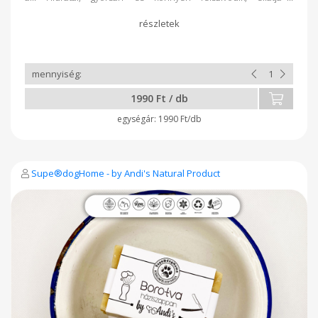
nedvességgel ajkait. 100 %-ban természetes anyagokat
tartalmaz, mesterséges színezéktől, illatanyagtól és
tartósítószertől mentes készítmény. Ehető kategóriájú
ajakírunk természetes ápolást nyújt a kiszáradt ajkaknak.
Melegben könnyen lágyul, ezért érdemes
szobahőmérsékleten a fürdőszobapolcon, otthonában
tartani. Utazáshoz, kabátzsebbe, táskába a stiftes vanilia
eszenciával dúsított, UV 15 faktoros opciót ajánljuk
1990 Ft / db
figyelmébe. Kiszerelés: 5 ml
1990 Ft/db
Supe®dogHome - by Andi's Natural Product