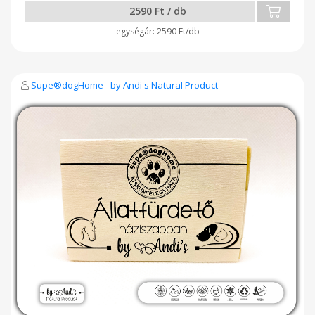
gyerekeknek és a család minden tagja számára ez a
2590 Ft / db
környezetbarát unisex ajakápoló. Kiszerelés: 14 g
2590 Ft/db
Supe®dogHome - by Andi's Natural Product