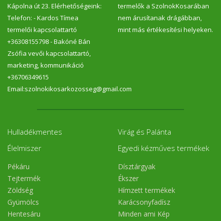
Kápolna út 23. Elérhetőségeink:
termelők a SzolnokKosarában
Telefon: - Kardos Tímea
nem árusítanak drágábban,
termelői kapcsolattartó
mint más értékesítési helyeken.
+36308155798 - Bakóné Bán
Zsófia vevői kapcsolattartó,
marketing, kommunikáció
+36706349615
Email:szolnokikosarkozosseg@gmail.com
Hulladékmentes
Virág és Palánta
Élelmiszer
Egyedi kézműves termékek
Pékáru
Dísztárgyak
Tejtermék
Ékszer
Zöldség
Hímzett termékek
Gyümölcs
Karácsonyfadísz
Hentesáru
Minden ami Kép