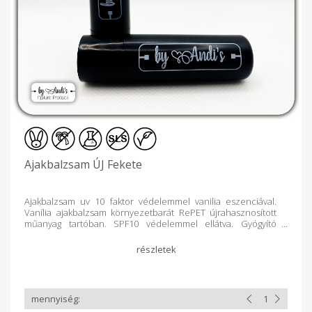
Ajakbalzsam ÚJ Fekete
Ajakbalzsam uv 10 faktor védelemmel vanilia eszenciával.
Vanília ajakbalzsam környezetbarát RePET újrahasznosított
műanyag tartóban. SPF10 védelemmel ellátva. Gyógyító
hidratáló hatású ajakápoló csak természetes növényi olajból
zsírokból és méhviaszból áll. Hidratál, gyorsan és könnyen
felszívódik, ellátja nedvességgel ajkait. 100 %-ban
természetes anyagokat tartalmaz, mesterséges színezéktől,
tartósítószertől mentes készítmény. Természetes ápolást
nyújt a kiszáradt ajkaknak, az SPF10 faktor védi ajkait.
Utazáshoz, kabátzsebbe, táskába kiváló választás lehet