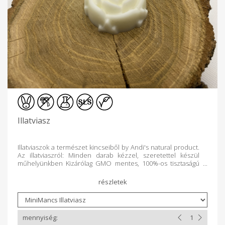
Illatviasz
Illatviaszok a természet kincseiből by Andi's natural product.
Az illatviaszról: Minden darab kézzel, szeretettel készül
műhelyünkben Kizárólag GMO mentes, 100%-os tisztaságú
repceviaszt tartalmaznak 100% prémium, nagy tisztaságú
eszenciális olajakkal illatosítjuk őket, melyek
parabénmentesek Alkalmasak vegán és állattartó otthonokba
Intenzív tematikus és természetes illatélményt biztosítanak
Egyik összetevőjét sem tesztelték állatokon Nem
tartalmaznak kőolaj származékokat Használatuk közben nem
szabadulnak fel toxinok, így fejfájás nélkül élvezhető a