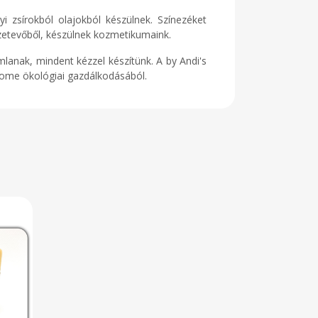
 zsírokból olajokból készülnek. Színezéket
zetevőből, készülnek kozmetikumaink.
lanak, mindent kézzel készítünk. A by Andi's
Home ökológiai gazdálkodásából.