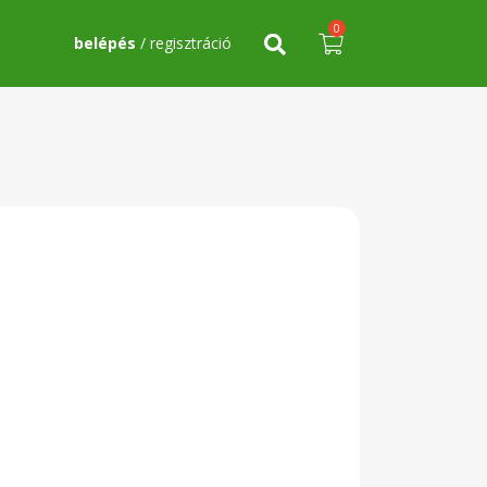
0
belépés
/ regisztráció