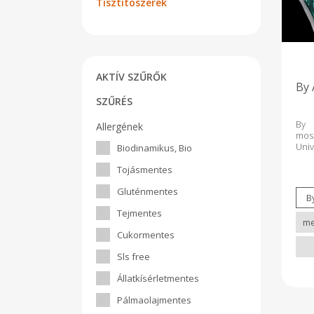
Tisztítószerek
AKTÍV SZŰRŐK
By 
SZŰRÉS
By
Allergének
mos
Uni
Biodinamikus, Bio
20g
mos
Tojásmentes
100
Gluténmentes
alap
gyá
Tejmentes
cso
újra
Cukormentes
for
Mos
Sls free
mi
Ném
Állatkísérletmentes
ISO
rend
Pálmaolajmentes
mege