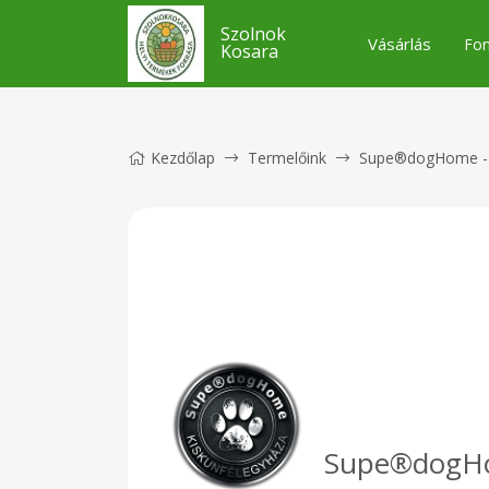
Szolnok
Vásárlás
Fon
Kosara
Kezdőlap
Termelőink
Supe®dogHome - b
Supe®dogHom