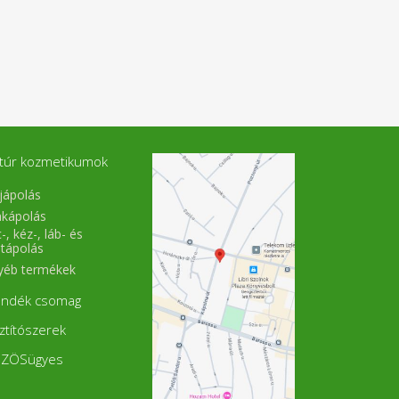
túr kozmetikumok
jápolás
akápolás
-, kéz-, láb- és
stápolás
yéb termékek
ándék csomag
sztítószerek
ZÖSügyes