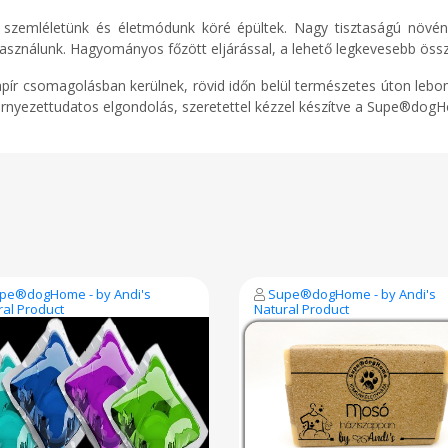
zemléletünk és életmódunk köré épültek. Nagy tisztaságú növényi
asználunk. Hagyományos főzött eljárással, a lehető legkevesebb öss
pír csomagolásban kerülnek, rövid időn belül természetes úton lebom
rnyezettudatos elgondolás, szeretettel kézzel készítve a Supe®dog
pe®dogHome - by Andi's
Supe®dogHome - by Andi's
ral Product
Natural Product