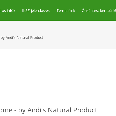
tos infók
IKSZ jelentkezés
Termelőink
Önkéntest keresünk!
y Andi's Natural Product
e - by Andi's Natural Product