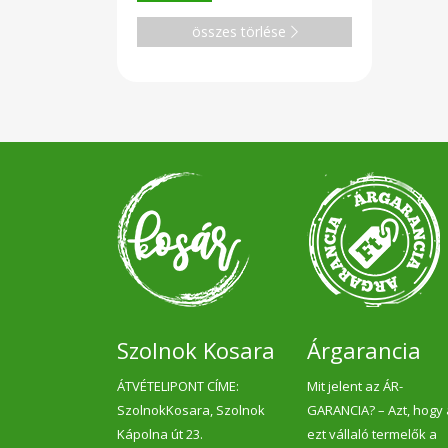
és 
mos
összes törlése
java
lág
víz
(4,
Kem
sze
me
tisz
hasz
kap
maj
mosó
cso
egé
fel
tar
hel
hőm
csak
szúr
Szolnok Kosara
Árgarancia
küls
hőmé
Fig
ÁTVÉTELIPONT CÍME:
Mit jelent az ÁR-
szem
SzolnokKosara, Szolnok
GARANCIA? – Azt, hogy
Gy
tar
Kápolna út 23.
ezt vállaló termelők a