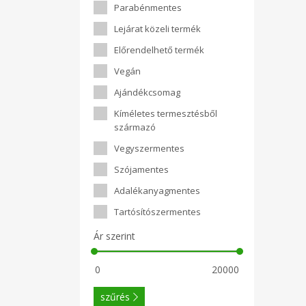
gyá
Parabénmentes
haté
füg
Lejárat közeli termék
vizs
ala
Előrendelhető termék
tan
Bé
Vegán
leg
alk
Ajándékcsomag
ala
cél
Kíméletes termesztésből
fen
származó
ma
tö
Vegyszermentes
mo
mo
Szójamentes
mon
kör
Adalékanyagmentes
mosó
öblí
Tartósítószermentes
bizt
ruh
Ár szerint
Kie
töké
hőmé
ad
mo
kap
szűrés