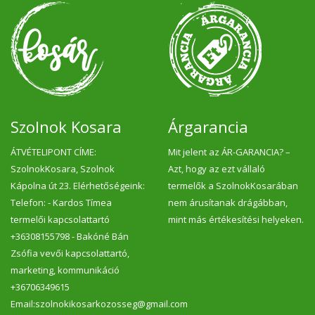
Szolnok Kosara
Árgarancia
ÁTVÉTELIPONT CÍME:
Mit jelent az ÁR-GARANCIA? –
SzolnokKosara, Szolnok
Azt, hogy az ezt vállaló
Kápolna út 23. Elérhetőségeink:
termelők a SzolnokKosarában
Telefon: - Kardos Tímea
nem árusítanak drágábban,
termelői kapcsolattartó
mint más értékesítési helyeken.
+36308155798 - Bakóné Bán
Zsófia vevői kapcsolattartó,
marketing, kommunikáció
+36706349615
Email:szolnokikosarkozosseg@gmail.com