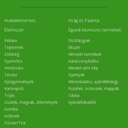
Hulladékmentes
Virág és Palánta
Élelmiszer
Egyedi kézműves termékek
Pékáru
Dísztárgyak
Tejtermék
Ékszer
Zöldség
Hímzett termékek
Gyümölcs
Karácsonyfadísz
Hentesáru
Minden ami Kép
Tészta
Gyertyák
Gyógynövények
Mézeskalács, ajándéktárgy
Kamrapolc
Füzetek, noteszek, mappák
Tojás
Táska
Lisztek, magvak, őrlemények
Ajándékátadók
Gomba
Ivólevek
Fűszer/Tea