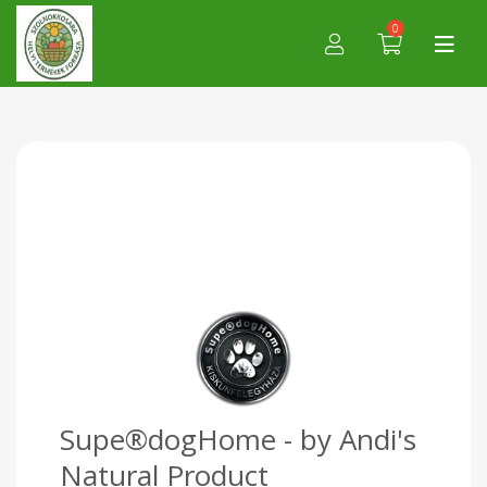
0
Supe®dogHome - by Andi's
Natural Product