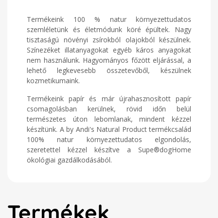
Termékeink 100 % natur környezettudatos
szemléletünk és életmódunk köré épültek. Nagy
tisztaságú növényi zsírokból olajokból készülnek.
Színezéket illatanyagokat egyéb káros anyagokat
nem használunk. Hagyományos főzött eljárással, a
lehető legkevesebb összetevőből, készülnek
kozmetikumaink.
Termékeink papír és már újrahasznosított papír
csomagolásban kerülnek, rövid időn belül
természetes úton lebomlanak, mindent kézzel
készítünk. A by Andi's Natural Product termékcsalád
100% natur környezettudatos elgondolás,
szeretettel kézzel készítve a Supe®dogHome
ökológiai gazdálkodásából.
Termékek